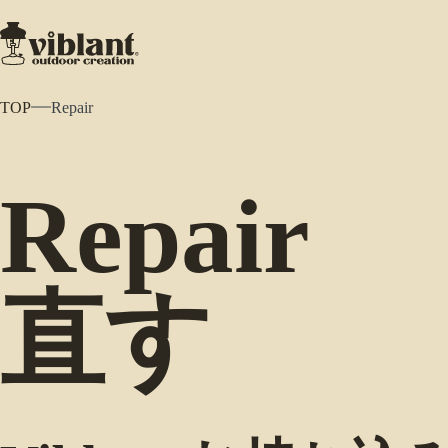
TOP
Repair
Repair
直す