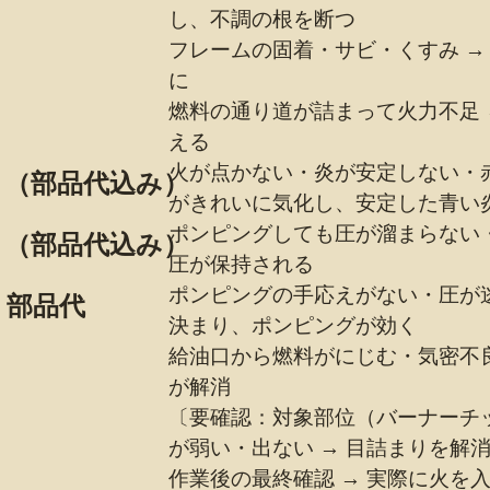
し、不調の根を断つ
フレームの固着・サビ・くすみ →
に
燃料の通り道が詰まって火力不足 
える
火が点かない・炎が安定しない・赤
500 （部品代込み）
がきれいに気化し、安定した青い
ポンピングしても圧が溜まらない・
500 （部品代込み）
圧が保持される
ポンピングの手応えがない・圧が逃
 + 部品代
決まり、ポンピングが効く
給油口から燃料がにじむ・気密不良
が解消
〔要確認：対象部位（バーナーチ
が弱い・出ない → 目詰まりを解
作業後の最終確認 → 実際に火を